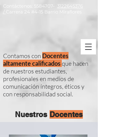
Contáctenos:
5584707
-
3122645376
/
Carrera 24 #4-15 Barrio Miraflores
Contamos con
Docentes
altamente calificados
que hacen
de nuestros estudiantes,
profesionales en medios de
comunicación íntegros, éticos y
con responsabilidad social.
Nuestros
Docentes